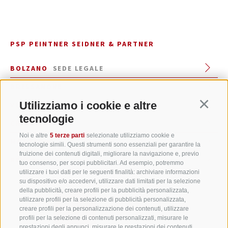
PSP PEINTNER SEIDNER & PARTNER
BOLZANO
SEDE LEGALE
BRESSANONE
Utilizziamo i cookie e altre
VIPITENO
Continu
tecnologie
CHIUSA
Noi e altre
5 terze parti
selezionate utilizziamo cookie e
MONTAGNA
tecnologie simili. Questi strumenti sono essenziali per garantire la
fruizione dei contenuti digitali, migliorare la navigazione e, previo
RENON
tuo consenso, per scopi pubblicitari. Ad esempio, potremmo
utilizzare i tuoi dati per le seguenti finalità: archiviare informazioni
su dispositivo e/o accedervi, utilizzare dati limitati per la selezione
della pubblicità, creare profili per la pubblicità personalizzata,
utilizzare profili per la selezione di pubblicità personalizzata,
creare profili per la personalizzazione dei contenuti, utilizzare
profili per la selezione di contenuti personalizzati, misurare le
prestazioni degli annunci, misurare le prestazioni dei contenuti,