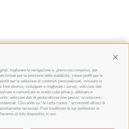
·
+39 0471 977 708
info@psp-bz.it
Continu
·
 836 301
info@psp-bz.it
·
info@psp-bz.it
gitali, migliorare la navigazione e, previo tuo consenso, per
 limitati per la selezione della pubblicità, creare profili per la
@psp-bz.it
 profili per la selezione di contenuti personalizzati, misurare le
·
onti diverse, sviluppare e migliorare i servizi, utilizzare dati
9770
info@psp-bz.it
, salvare e comunicare le scelte sulla privacy, abbinare e
·
 356 170
info@psp-bz.it
ente, utilizzare dati di geolocalizzazione precisi, riconoscere i
sostanziali. Cliccando su "Accetta cookie," acconsenti all'uso di
n strettamente necessari. Puoi modificare le tue preferenze in
heranno al solo dispositivo in uso.