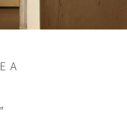
E A
er