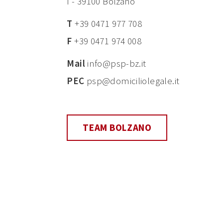
I - 39100 Bolzano
T
+39 0471 977 708
F
+39 0471 974 008
Mail
info@psp-bz.it
PEC
psp@domiciliolegale.it
TEAM BOLZANO