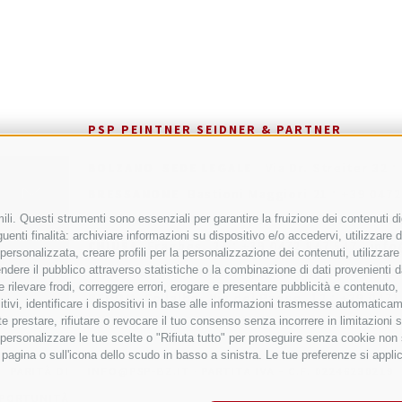
PSP PEINTNER SEIDNER & PARTNER
·
BOLZANO
SEDE LEGALE
Via Dr. Streiter 32
·
BRESSANONE
Bastioni Maggiori 21
+39 0472
·
VIPITENO
Via Stazione, 9f
+39 0472 766 090
li. Questi strumenti sono essenziali per garantire la fruizione dei contenuti di
enti finalità: archiviare informazioni su dispositivo e/o accedervi, utilizzare dati
·
·
CHIUSA
Fraghes, 24
+39 0472 847 547
info
à personalizzata, creare profili per la personalizzazione dei contenuti, utilizzare
·
ere il pubblico attraverso statistiche o la combinazione di dati provenienti da f
MONTAGNA
Via Castel d'Enna 6
+39 0471 81
 e rilevare frodi, correggere errori, erogare e presentare pubblicità e contenuto
·
RENON
Collalbo, Via del Paese, 12
+39 0471
sitivi, identificare i dispositivi in base alle informazioni trasmesse automaticam
e prestare, rifiutare o revocare il tuo consenso senza incorrere in limitazioni 
r personalizzare le tue scelte o "Rifiuta tutto" per proseguire senza cookie no
agina o sull'icona dello scudo in basso a sinistra. Le tue preferenze si applic
PARITÀ DI
INFO@PSP-BZ.IT
·
PARTITA IVA - C.F. 02246230219
PORTUNITÀ