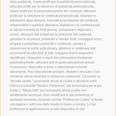
MONTAGNA
della pubblicità, creare profili per la pubblicità personalizzata,
utilizzare profili per la selezione di pubblicità personalizzata,
RENON
creare profili per la personalizzazione dei contenuti, utilizzare
profili per la selezione di contenuti personalizzati, misurare le
prestazioni degli annunci, misurare le prestazioni dei contenuti,
comprendere il pubblico attraverso statistiche o la combinazione
di dati provenienti da fonti diverse, sviluppare e migliorare i
servizi, utilizzare dati limitati per la selezione dei contenuti,
garantire la sicurezza, prevenire e rilevare frodi, correggere errori,
erogare e presentare pubblicità e contenuto, salvare e
comunicare le scelte sulla privacy, abbinare e combinare dati
provenienti da altre fonti di dati, collegare diversi dispositivi,
identificare i dispositivi in base alle informazioni trasmesse
automaticamente, utilizzare dati di geolocalizzazione precisi,
riconoscere i dispositivi in base a informazioni richieste
attivamente. Puoi liberamente prestare, rifiutare o revocare il tuo
consenso senza incorrere in limitazioni sostanziali. Cliccando su
"Accetta cookie," acconsenti all'uso di cookie e strumenti simili.
Utilizza il pulsante "Gestisci Preferenze" per personalizzare le tue
scelte o "Rifiuta tutto" per proseguire senza cookie non
strettamente necessari. Puoi modificare le tue preferenze in
qualsiasi momento cliccando sul link "Preferenze Cookie" in fondo
alla pagina o sull'icona dello scudo in basso a sinistra. Le tue
CREDITS
MAPPA DEL SITO
WHISTLEBLOWING
PARITÀ
preferenze si applicheranno al solo dispositivo in uso.
DI OPPORTUNITÀ