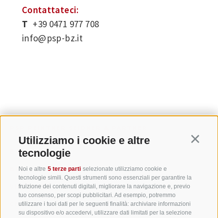
Contattateci:
T
+39 0471 977 708
info@psp-bz.it
PSP PEINTNER SEIDNER & PARTNER
Utilizziamo i cookie e altre
Continu
tecnologie
BOLZANO
SEDE LEGALE
BRESSANONE
Noi e altre
5 terze parti
selezionate utilizziamo cookie e
tecnologie simili. Questi strumenti sono essenziali per garantire la
VIPITENO
fruizione dei contenuti digitali, migliorare la navigazione e, previo
tuo consenso, per scopi pubblicitari. Ad esempio, potremmo
CHIUSA
utilizzare i tuoi dati per le seguenti finalità: archiviare informazioni
su dispositivo e/o accedervi, utilizzare dati limitati per la selezione