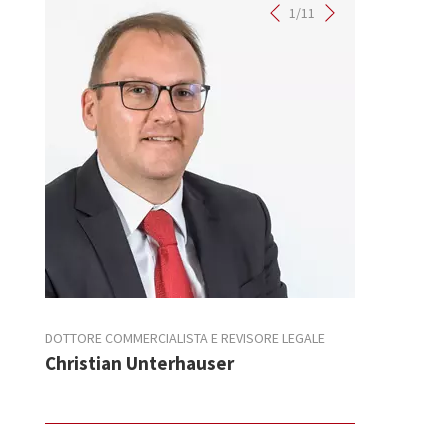
11
1/11
LEGALE
DOTTORE COMMERCIALISTA E REVISORE LEGALE
DOTTORE COMME
Christian Unterhauser
Robert Pei