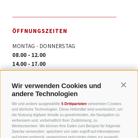
ÖFFNUNGSZEITEN
MONTAG - DONNERSTAG
08.00 - 12.00
14.00 - 17.00
FREITAG
08.00 - 12.00
Wir verwenden Cookies und
Continu
andere Technologien
Wir und andere ausgewählte
5 Drittparteien
verwenden Cookies
PSP PEINTNER SEIDNER & PARTNER
und ähnliche Technologien. Diese Hilfsmittel sind unerlässlich, um
die Nutzung digitaler Inhalte zu gewährleisten, die Navigation zu
verbessern und, vorbehaltlich Ihrer Zustimmung, zu
BOZEN
RECHTSSITZ
Werbezwecken. Wir können Ihre Daten zum Beispiel für folgende
Zwecke verwenden: speichern von oder zugriff auf informationen
BRIXEN
auf einem endgerät, verwendung reduzierter daten zur auswahl