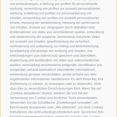
von werbeanzeigen, erstellung von profilen für personalisierte
STERZING
werbung, verwendung von profilen zur auswahl personalisierter
werbung, erstellung von profilen zur personalisierung von
KLAUSEN
inhalten, verwendung von profilen zur auswahl personalisierter
inhalte, messung der werbeleistung, messung der performance
MONTAN
von inhalten, analyse von zielgruppen durch statistiken oder
kombinationen von daten aus verschiedenen quellen, entwicklung
RITTEN
und verbesserung der angebote, verwendung reduzierter daten
zur auswahl von inhalten, gewährleistung der sicherheit,
verhinderung und aufdeckung von betrug und fehlerbehebung,
bereitstellung und anzeige von werbung und inhalten, ihre
entscheidungen zum datenschutz speichern und übermitteln,
abgleichung und kombination von daten aus unterschiedlichen
quellen, verknüpfung verschiedener endgeräte, identifikation von
endgeräten anhand automatisch übermittelter informationen,
verwendung genauer standortdaten, geräte anhand von aktiv
angeforderten informationen identifizieren. Es steht Ihnen frei, Ihre
Zustimmung zu erteilen, zu verweigern oder zu widerrufen, ohne
dass dies zu wesentlichen Einschränkungen führt. Wenn Sie auf
„Cookies akzeptieren" klicken, erklären Sie sich mit der
Verwendung von Cookies und ähnlichen Tools einverstanden.
Verwenden Sie die Schaltfläche „Einstellungen verwalten", um
Ihre Auswahl anzupassen oder „Alle ablehnen", um ohne Cookies
fortzufahren, die nicht unbedingt erforderlich sind. Sie können Ihre
Einstellungen jederzeit ändern, indem Sie auf den Link „Cookie-