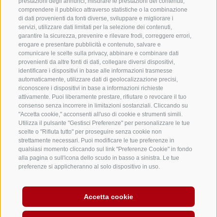
prestazioni degli annunci, misurare le prestazioni dei contenuti,
RENON
comprendere il pubblico attraverso statistiche o la combinazione
di dati provenienti da fonti diverse, sviluppare e migliorare i
servizi, utilizzare dati limitati per la selezione dei contenuti,
garantire la sicurezza, prevenire e rilevare frodi, correggere errori,
erogare e presentare pubblicità e contenuto, salvare e
comunicare le scelte sulla privacy, abbinare e combinare dati
provenienti da altre fonti di dati, collegare diversi dispositivi,
identificare i dispositivi in base alle informazioni trasmesse
automaticamente, utilizzare dati di geolocalizzazione precisi,
riconoscere i dispositivi in base a informazioni richieste
attivamente. Puoi liberamente prestare, rifiutare o revocare il tuo
consenso senza incorrere in limitazioni sostanziali. Cliccando su
"Accetta cookie," acconsenti all'uso di cookie e strumenti simili.
Utilizza il pulsante "Gestisci Preferenze" per personalizzare le tue
scelte o "Rifiuta tutto" per proseguire senza cookie non
strettamente necessari. Puoi modificare le tue preferenze in
qualsiasi momento cliccando sul link "Preferenze Cookie" in fondo
alla pagina o sull'icona dello scudo in basso a sinistra. Le tue
preferenze si applicheranno al solo dispositivo in uso.
CREDITS
MAPPA DEL SITO
WHISTLEBLOWING
PARITÀ
Accetta cookie
DI OPPORTUNITÀ
COOKIE POLICY
PRIVACY
Preferenze Cookies