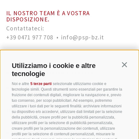
IL NOSTRO TEAM È A VOSTRA
DISPOSIZIONE.
Contattateci:
+39 0471 977 708
•
info@psp-bz.it
Utilizziamo i cookie e altre
Continu
tecnologie
PSP PEINTNER SEIDNER & PARTNER
Noi e altre
5 terze parti
selezionate utilizziamo cookie e
BOLZANO
SEDE LEGALE
tecnologie simili. Questi strumenti sono essenziali per garantire la
fruizione dei contenuti digitali, migliorare la navigazione e, previo
BRESSANONE
tuo consenso, per scopi pubblicitari. Ad esempio, potremmo
utilizzare i tuoi dati per le seguenti finalità: archiviare informazioni
VIPITENO
su dispositivo e/o accedervi, utilizzare dati limitati per la selezione
della pubblicità, creare profili per la pubblicità personalizzata,
CHIUSA
utilizzare profili per la selezione di pubblicità personalizzata,
creare profili per la personalizzazione dei contenuti, utilizzare
MONTAGNA
profili per la selezione di contenuti personalizzati, misurare le