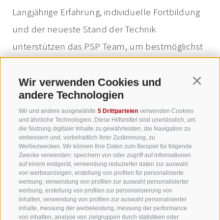
Langjährige Erfahrung, individuelle Fortbildung
und der neueste Stand der Technik
unterstützen das PSP Team, um bestmöglichst
auf die Bedürfnisse der Kunden eingehen zu
können und gegenseitig Vertrauen aufzubauen.
Wir verwenden Cookies und
Continu
andere Technologien
Wir und andere ausgewählte
5 Drittparteien
verwenden Cookies
und ähnliche Technologien. Diese Hilfsmittel sind unerlässlich, um
PSP PEINTNER SEIDNER & PARTNER
die Nutzung digitaler Inhalte zu gewährleisten, die Navigation zu
verbessern und, vorbehaltlich Ihrer Zustimmung, zu
BOZEN
RECHTSSITZ
Werbezwecken. Wir können Ihre Daten zum Beispiel für folgende
Zwecke verwenden: speichern von oder zugriff auf informationen
BRIXEN
auf einem endgerät, verwendung reduzierter daten zur auswahl
von werbeanzeigen, erstellung von profilen für personalisierte
STERZING
werbung, verwendung von profilen zur auswahl personalisierter
werbung, erstellung von profilen zur personalisierung von
KLAUSEN
inhalten, verwendung von profilen zur auswahl personalisierter
inhalte, messung der werbeleistung, messung der performance
MONTAN
von inhalten, analyse von zielgruppen durch statistiken oder